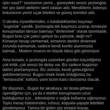
işler nasıl?" sorularının yerini... güneydeki sessiz şezlonglar,
her şey dahil otellerin steril odaları aldı. Mendillerin, kolonya
kokularının yerini uçak biletleri ve güneş kremleri aldı.
O akraba ziyaretlerinden, o kalabalıklardan kaçmayı
"özgürlük" sandık. Şezlongda tek başımıza uzanıp, kimseyle
konuşmadan denize bakmayı "dinlenmek" olarak tanımladık.
Bugün bize çok çekici geliyor bu yalnızlık, değil mi?
Kimseye hesap vermemek, kimsenin derdini dinlemek
zorunda kalmamak, sadece kendi konfor alanımızda
kalmak... Modern insanın en büyük lüksü gibi görünüyor.
Ama burada, o şezlongda uzanırken gözden kaçırdığımız
çok kritik, çok sessiz bir detay var. Biz sadece bugünün
tatilini planlamıyoruz. Biz aslında, kendi geleceğimizi
şekillendiriyoruz. Bugün ilmek ilmek ördüğümüz bu
"temassızlık" kültürü, yarın bizim kalıcı dünyamız olacak.
Bir düşünün... Bugün bir akrabaya, bir dosta gitmeye
üşendiğimiz için, ya da o telefon konuşmasını uzun
bulduğumuz için... teknolojinin o soğuk kollarına sığınıyoruz.
Toplu mesaj listelerinden, ruhsuz, kopyala-yapıştır tebrikler
gönderiyoruz. Yanına bir gülen yüz emojisi koyup,