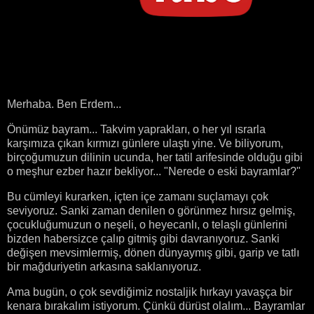
Merhaba. Ben Erdem...
Önümüz bayram... Takvim yaprakları, o her yıl ısrarla
karşımıza çıkan kırmızı günlere ulaştı yine. Ve biliyorum,
birçoğumuzun dilinin ucunda, her tatil arifesinde olduğu gibi
o meşhur ezber hazır bekliyor... "Nerede o eski bayramlar?"
Bu cümleyi kurarken, içten içe zamanı suçlamayı çok
seviyoruz. Sanki zaman denilen o görünmez hırsız gelmiş,
çocukluğumuzun o neşeli, o heyecanlı, o telaşlı günlerini
bizden habersizce çalıp gitmiş gibi davranıyoruz. Sanki
değişen mevsimlermiş, dönen dünyaymış gibi, garip ve tatlı
bir mağduriyetin arkasına saklanıyoruz.
Ama bugün, o çok sevdiğimiz nostaljik hırkayı yavaşça bir
kenara bırakalım istiyorum. Çünkü dürüst olalım... Bayramlar