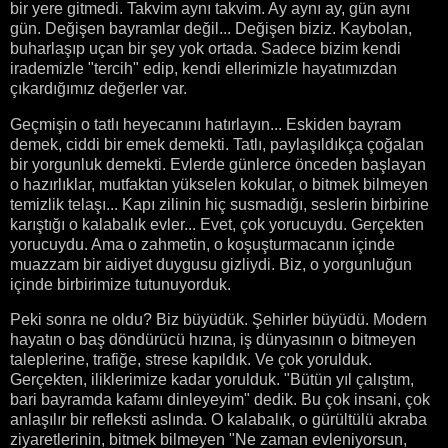
bir yere gitmedi. Takvim aynı takvim. Ay aynı ay, gün aynı
gün. Değişen bayramlar değil... Değişen biziz. Kaybolan,
buharlaşıp uçan bir şey yok ortada. Sadece bizim kendi
irademizle "tercih" edip, kendi ellerimizle hayatımızdan
çıkardığımız değerler var.
Geçmişin o tatlı heyecanını hatırlayın... Eskiden bayram
demek, ciddi bir emek demekti. Tatlı, paylaşıldıkça çoğalan
bir yorgunluk demekti. Evlerde günlerce önceden başlayan
o hazırlıklar, mutfaktan yükselen kokular, o bitmek bilmeyen
temizlik telaşı... Kapı zilinin hiç susmadığı, seslerin birbirine
karıştığı o kalabalık evler... Evet, çok yorucuydu. Gerçekten
yorucuydu. Ama o zahmetin, o koşuşturmacanın içinde
muazzam bir aidiyet duygusu gizliydi. Biz, o yorgunluğun
içinde birbirimize tutunuyorduk.
Peki sonra ne oldu? Biz büyüdük. Şehirler büyüdü. Modern
hayatın o baş döndürücü hızına, iş dünyasının o bitmeyen
taleplerine, trafiğe, strese kapıldık. Ve çok yorulduk.
Gerçekten, iliklerimize kadar yorulduk. "Bütün yıl çalıştım,
bari bayramda kafamı dinleyeyim" dedik. Bu çok insani, çok
anlaşılır bir refleksti aslında. O kalabalık, o gürültülü akraba
ziyaretlerinin, bitmek bilmeyen "Ne zaman evleniyorsun,