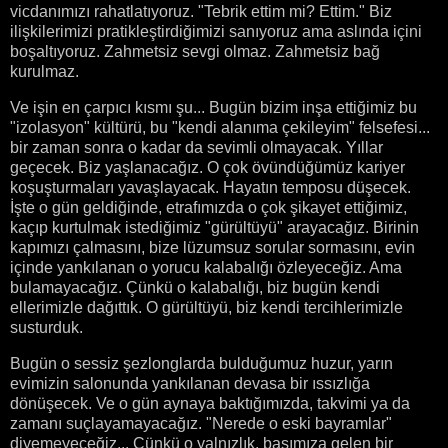
vicdanımızı rahatlatıyoruz. "Tebrik ettim mi? Ettim." Biz
ilişkilerimizi pratikleştirdiğimizi sanıyoruz ama aslında içini
boşaltıyoruz. Zahmetsiz sevgi olmaz. Zahmetsiz bağ
kurulmaz.
Ve işin en çarpıcı kısmı şu... Bugün bizim inşa ettiğimiz bu
"izolasyon" kültürü, bu "kendi alanıma çekileyim" felsefesi...
bir zaman sonra o kadar da sevimli olmayacak. Yıllar
geçecek. Biz yaşlanacağız. O çok övündüğümüz kariyer
koşuşturmaları yavaşlayacak. Hayatın temposu düşecek.
İşte o gün geldiğinde, etrafımızda o çok şikayet ettiğimiz,
kaçıp kurtulmak istediğimiz "gürültüyü" arayacağız. Birinin
kapımızı çalmasını, bize lüzumsuz sorular sormasını, evin
içinde yankılanan o yorucu kalabalığı özleyeceğiz. Ama
bulamayacağız. Çünkü o kalabalığı, biz bugün kendi
ellerimizle dağıttık. O gürültüyü, biz kendi tercihlerimizle
susturduk.
Bugün o sessiz şezlonglarda bulduğumuz huzur, yarın
evimizin salonunda yankılanan devasa bir ıssızlığa
dönüşecek. Ve o gün aynaya baktığımızda, takvimi ya da
zamanı suçlayamayacağız. "Nerede o eski bayramlar"
diyemeyeceğiz... Çünkü o yalnızlık, başımıza gelen bir