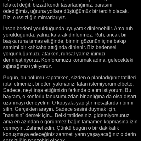
felaket değil; bizzat kendi tasarladığımız, parasını
ödediğimiz, uğruna yollara düştüğümüz bir tercih olacak.
Biz, o ıssızlığın mimarlarıyız.
İnsan bedeni yorulduğunda uyuyarak dinlenebilir. Ama ruh
yorulduğunda, yalnız kalarak dinlenmez. Ruh, ancak bir
başka ruha temas ettiğinde, birinin gözünün içine bakıp
samimi bir kahkaha attığında dinlenir. Biz bedensel
yorgunluğumuzu atarken, ruhsal yalnızlığımızı
derinleştiriyoruz. Konforumuzu korumak adına, gelecekteki
sığınağımızı yıkıyoruz.
Bugün, bu bölümü kapatırken, sizden o planladığınız tatilleri
iptal etmenizi, biletleri yakmanızı falan istemiyorum elbette.
Sadece, neyi inşa ettiğimizin farkında olalım istiyorum. Bu
bayram, o konforlu fanusumuzdan bir anlığına da olsa dışarı
uzanmayı deneyelim. O kopyala-yapıştır mesajlardan birini
silin. Gerçekten arayın. Sadece sesini duymak için,
"nasılsın" demek için... Belki tatildesiniz, gidemiyorsunuz
ama en azından o görünmez bağın tamamen kopmasına izin
vermeyin. Zahmet edin. Çünkü bugün o bir dakikalık
konuşmaya edeceğiniz zahmet, yarın yaşayacağınız o derin
sessizliğin panzehiri olacak.