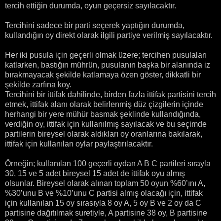
tercih ettiğin durumda, oyun geçersiz sayılacaktır.
Tercihini sadece bir parti seçerek yaptığın durumda,
kullandığın oy direkt olarak ilgili partiye verilmiş sayılacaktır.
Her iki pusula için geçerli olmak üzere; tercihen pusulaları
katlarken, bastığın mührün, pusulanın başka bir alanında iz
bırakmayacak şekilde katlamaya özen göster, dikkatli bir
şekilde zarfına koy.
Tercihini bir ittifak dahilinde, birden fazla ittifak partisini tercih
etmek, ittifak alanı olarak belirlenmiş düz çizgilerin içinde
herhangi bir yere mühür basmak şeklinde kullandığında,
verdiğin oy, ittifak için kullanılmış sayılacak ve bu seçimde
partilerin bireysel olarak aldıkları oy oranlarına bakılarak,
ittifak için kullanılan oylar paylaştırılacaktır.
Örneğin; kullanılan 100 geçerli oydan A B C partileri sırayla
30, 15 ve 5 adet bireysel 15 adet de ittifak oyu almış
olsunlar. Bireysel olarak alınan toplam 50 oyun %60’ını A,
%30’unu B ve %10’unu C partisi almış olacağı için, ittifak
için kullanılan 15 oy sırasıyla 8 oy A, 5 oy B ve 2 oy da C
partisine dağıtılmak suretiyle, A partisine 38 oy, B partisine