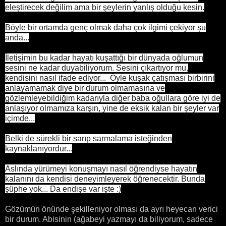
eleştirecek değilim ama bir şeylerin yanlış olduğu kesin.
Böyle bir ortamda genç olmak daha çok ilgimi çekiyor şu
anda...
İletişimin bu kadar hayatı kuşattığı bir dünyada oğlumun
sesini ne kadar duyabiliyorum. Sesini çıkartıyor mu,
kendisini nasıl ifade ediyor... Öyle kuşak çatışması birbirini
anlayamamak diye bir durum olmamasına ve
gözlemleyebildiğim kadarıyla diğer baba oğullara göre iyi de
anlaşıyor olmamıza karşın, yine de eksik kalan bir şeyler var
içimde...
Belki de sürekli bir sarıp sarmalama isteğinden
kaynaklanıyordur...
Aslında yürümeyi konuşmayı nasıl öğrendiyse hayatın
kalanını da kendisi deneyimleyerek öğrenecektir. Bunda
şüphe yok... Da endişe var işte :)
Gözümün önünde şekilleniyor olması da ayrı heyecan verici
bir durum. Abisinin (ağabeyi yazmayı da biliyorum, sadece