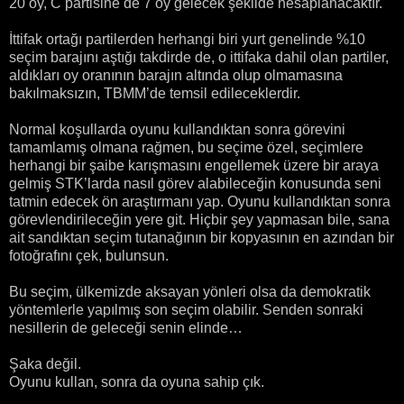
20 oy, C partisine de 7 oy gelecek şekilde hesaplanacaktır.
İttifak ortağı partilerden herhangi biri yurt genelinde %10
seçim barajını aştığı takdirde de, o ittifaka dahil olan partiler,
aldıkları oy oranının barajın altında olup olmamasına
bakılmaksızın, TBMM’de temsil edileceklerdir.
Normal koşullarda oyunu kullandıktan sonra görevini
tamamlamış olmana rağmen, bu seçime özel, seçimlere
herhangi bir şaibe karışmasını engellemek üzere bir araya
gelmiş STK’larda nasıl görev alabileceğin konusunda seni
tatmin edecek ön araştırmanı yap. Oyunu kullandıktan sonra
görevlendirileceğin yere git. Hiçbir şey yapmasan bile, sana
ait sandıktan seçim tutanağının bir kopyasının en azından bir
fotoğrafını çek, bulunsun.
Bu seçim, ülkemizde aksayan yönleri olsa da demokratik
yöntemlerle yapılmış son seçim olabilir. Senden sonraki
nesillerin de geleceği senin elinde…
Şaka değil.
Oyunu kullan, sonra da oyuna sahip çık.