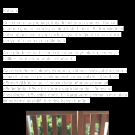
Babam.
Çok severdi çay içmeyi, kaşarlı tost yapıp yemeyi. Dumanı
üstünde çayları neredeyse bir dikişte bitirirdi. Bir keresinde of
baba ağzının içi amyant mı kaplı ya, dediğimde yine kafasını
geriye atıp uzun uzun gülmüştü.
Ama günde en az bir tane de kahve keyfi olurdu, caneyiyle
birlikte, cam kenarındaki koltuğunda.
Gazetede önemli bir şey okuyorsa, kahvesi soğuyabilirdi, sorun
olmazdı. Ama ille de sıcak severdi kahvesini de... Şimdi, hiç
görmediği küçük gelini, sonsuzluğa uğurlayışımızın yıl
dönümünde, böyle bir sürpriz yaptı bana da... Bunca yıl
öncesinden, böylesine doğru bir karar vermiş olmanın mutluluğu
ile babamın eksikliği birbirine karıştı bugün...