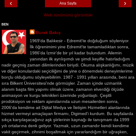
‹
›
Ana Sayfa
Web sürümünü görüntüle
BEN
Burak Bakış
1969'da Balıkesir - Edremit'te doğduğum söyleniyor.
İlk öğrenimimi yine Edremit'te tamamladıktan sonra,
1986'da İzmir'de bir yıl kadar bulundum. Ailemin
yanından ilk ayrılışımdı ve şimdi keyifle hatırladıığım
nadir geçmiş zaman dilimlerinden biriydi. Okuma alışkanlığımı, müzik
ve diğer konulardaki seçiciliğimi de yine o dönemdeki deneyimlerime
borçlu olduğumu söyleyebilirim. 1987 - 1991 yılları arasında, beni ara
sıra Bilkent Üniversitesi'nde görmüşler. Zaman içinde uzmanlık
alanım başta film yapımı olmak üzere, zamanın elverdiği ölçüde
animasyon ve kurgu teknikleri üzerinde yoğunlaştı. Çeşitli
prodüksiyon ve reklam ajanslarında uzun mesailerden sonra,
2006'da kendime ait Dijital Medya ve İletişim Hizmetleri alanlarında
hizmet vermeyi amaçlayan firmamı, Digimed'i kurdum. Bu sayfalarda
sıkça karşılaşacağınız aşk şiirlerinin kaynağı ile tanışmam da 1999
yılı ortalarına denk geliyor. Yazmak, uzun zamandır kendi kendime
vakit geçirmek, zihnimi boşaltmak için yararlandığım bir uğraşken,