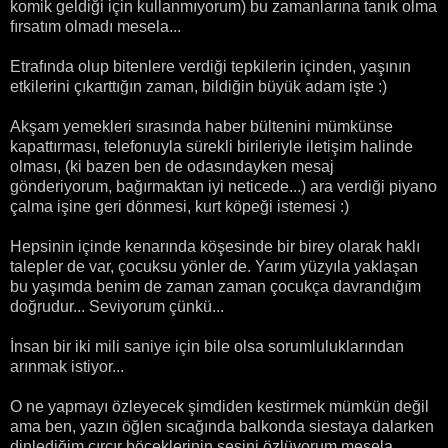
komik geldiği için kullanmıyorum) bu zamanlarına tanık olma
fırsatım olmadı mesela...
Etrafında olup bitenlere verdiği tepkilerin içinden, yaşının
etkilerini çıkarttığın zaman, bildiğin büyük adam işte :)
Akşam yemekleri sırasında haber bültenini mümkünse
kapattırması, telefonuyla sürekli birileriyle iletişim halinde
olması, (ki bazen ben de odasındayken mesaj
gönderiyorum, bağırmaktan iyi neticede...) ara verdiği piyano
çalma işine geri dönmesi, kurt köpeği istemesi :)
Hepsinin içinde kenarında köşesinde bir birey olarak haklı
talepler de var, çocuksu yönler de. Yarım yüzyıla yaklaşan
bu yaşımda benim de zaman zaman çocukça davrandığım
doğrudur... Seviyorum çünkü...
İnsan bir iki mili saniye için bile olsa sorumluluklarından
arınmak istiyor...
O ne yapmayı özleyecek şimdiden kestirmek mümkün değil
ama ben, yazın öğlen sıcağında balkonda siestaya dalarken
dinlediğim cırcır böceklerinin sesini özlüyorum mesela...