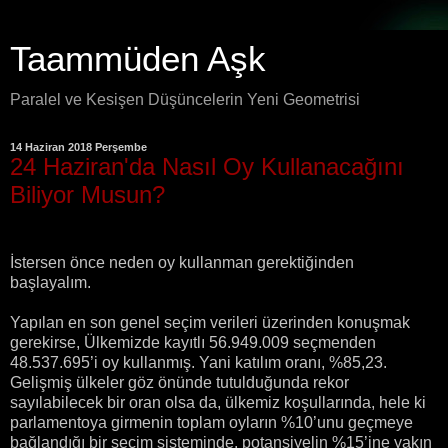
Taammüden Aşk
Paralel ve Kesişen Düşüncelerin Yeni Geometrisi
14 Haziran 2018 Perşembe
24 Haziran'da Nasıl Oy Kullanacağını
Biliyor Musun?
İstersen önce neden oy kullanman gerektiğinden
başlayalım.
Yapılan en son genel seçim verileri üzerinden konuşmak
gerekirse, Ülkemizde kayıtlı 56.949.009 seçmenden
48.537.695’i oy kullanmış. Yani katılım oranı, %85,23.
Gelişmiş ülkeler göz önünde tutulduğunda rekor
sayılabilecek bir oran olsa da, ülkemiz koşullarında, hele ki
parlamentoya girmenin toplam oyların %10’unu geçmeye
bağlandığı bir seçim sisteminde, potansiyelin %15’ine yakın