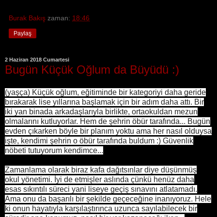
Burak Bakış
zaman:
18:46
Paylaş
2 Haziran 2018 Cumartesi
Bugün Küçük Oğlum da Büyüdü :)
(yaşça) Küçük oğlum, eğitiminde bir kategoriyi daha geride
bırakarak lise yıllarına başlamak için bir adım daha attı. Bir
iki yan binada arkadaşlarıyla birlikte, ortaokuldan mezun
olmalarını kutluyorlar. Hem de şehrin öbür tarafında... Bugün
evden çıkarken böyle bir planım yoktu ama her nasıl olduysa
işte, kendimi şehrin o öbür tarafında buldum :) Güvenlik
nöbeti tutuyorum kendimce...
Zamanlama olarak biraz kafa dağıtsınlar diye düşünmüş
okul yönetimi. İyi de etmişler aslında çünkü henüz daha
esas sıkıntılı süreci yani liseye geçiş sınavını atlatamadı.
Ama onu da başarılı bir şekilde geçeceğine inanıyoruz. Hele
ki onun hayatıyla karşılaştırınca uzunca sayılabilecek bir