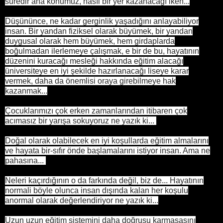
süredir ana konumuz, nasıl bir yer kazanacağı iken...
Düşününce, ne kadar gerginlik yaşadığını anlayabiliyor
insan. Bir yandan fiziksel olarak büyümek, bir yandan
duygusal olarak hem büyümek, hem girdaplarda
boğulmadan ilerlemeye çalışmak, e bir de bu, hayatının
düzenini kuracağı mesleği hakkında eğitim alacağı
üniversiteye en iyi şekilde hazırlanacağı liseye karar
vermek, daha da önemlisi oraya girebilmeye hak
kazanmak...
Çocuklarımızı çok erken zamanlarından itibaren çok
acımasız bir yarışa sokuyoruz ne yazık ki...
Doğal olarak olabilecek en iyi koşullarda eğitim almalarını
ve hayata bir-sıfır önde başlamalarını istiyor insan. Ama ne
pahasına...
Neleri kaçırdığının o da farkında değil, biz de... Hayatının
normali böyle olunca insan dışında kalan her koşulu
anormal olarak değerlendiriyor ne yazık ki...
Uzun uzun eğitim sistemini daha doğrusu karmaşasını