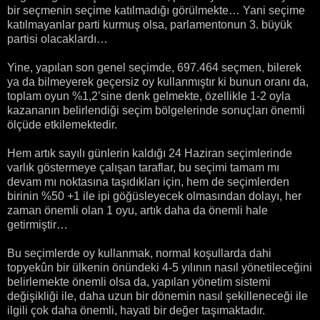
bir seçmenin seçime katılmadığı görülmekte… Yani seçime
katılmayanlar parti kurmuş olsa, parlamentonun 3. büyük
partisi olacaklardı…
Yine, yapılan son genel seçimde, 697.464 seçmen, bilerek
ya da bilmeyerek geçersiz oy kullanmıştır ki bunun oranı da,
toplam oyun %1,2’sine denk gelmekte, özellikle 1-2 oyla
kazananın belirlendiği seçim bölgelerinde sonuçları önemli
ölçüde etkilemektedir.
Hem artık sayılı günlerin kaldığı 24 Haziran seçimlerinde
varlık göstermeye çalışan taraflar, bu seçimi tamam mı
devam mı noktasına taşıdıkları için, hem de seçimlerden
birinin %50 +1 ile ipi göğüsleyecek olmasından dolayı, her
zaman önemli olan 1 oyu, artık daha da önemli hale
getirmiştir…
Bu seçimlerde oy kullanmak, normal koşullarda dahi
topyekûn bir ülkenin önündeki 4-5 yılının nasıl yönetileceğini
belirlemekte önemli olsa da, yapılan yönetim sistemi
değişikliği ile, daha uzun bir dönemin nasıl şekilleneceği ile
ilgili çok daha önemli, hayati bir değer taşımaktadır.