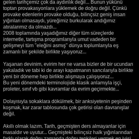
gelen tarihçemiz çok da aydınlık değil... Bunun yükünü
toptan provakasyonlara yüklemek de doğru değil. Çünkü
provake edenlerin provake olduğu, bilinçsiz geniş insan
yığınları olmasaydı, yüreğimiz burkularak andığımız
atıralarımız da olmazdı...
2008 toplamında yaşadığımız diğer tüm süreçlerde
internetle, tartışma programlarıyla umut vadeden bir
gelişmeyi tüm "eleğini asmış" dünya toplumlarıyla eş
zamanlı bir şekilde birlikte yaşıyoruz...
Yaşanan devinim, evirim her ne varsa bizler de bir ucundan
yakaladık ve tabi ki de arayı kapatmanın sancılarıyla birlikte
yeni bir döneme hep birlikte alışmaya çalışıyoruz...
Bu yeni dönemdeki terminolojide klasik anlamıyla işçi,
proleter, sınıf vb gibi kavramlar da evrim geçirmekte...
Dolayısıyla sokaklara dökülmek, bir anksiyetenin peşinden
koşmak, kar zarar tablosunda çok getirisi olan davranışlar
değil.
Akıllı olmak lazım. Tarih, geçmişten ders almayanlar için
masaldır ve uyutur... Geçmişteki bilinçsiz halk yığınlarından
farklı olarak doğru zamanda doğru tepkileri vermek en iyisi...