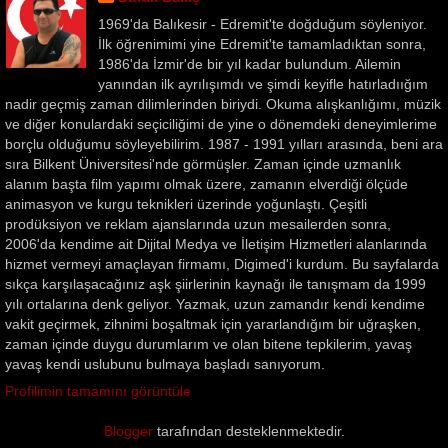
1969'da Balıkesir - Edremit'te doğduğum söyleniyor.
İlk öğrenimimi yine Edremit'te tamamladıktan sonra,
1986'da İzmir'de bir yıl kadar bulundum. Ailemin
yanından ilk ayrılışımdı ve şimdi keyifle hatırladıığım
nadir geçmiş zaman dilimlerinden biriydi. Okuma alışkanlığımı, müzik
ve diğer konulardaki seçiciliğimi de yine o dönemdeki deneyimlerime
borçlu olduğumu söyleyebilirim. 1987 - 1991 yılları arasında, beni ara
sıra Bilkent Üniversitesi'nde görmüşler. Zaman içinde uzmanlık
alanım başta film yapımı olmak üzere, zamanın elverdiği ölçüde
animasyon ve kurgu teknikleri üzerinde yoğunlaştı. Çeşitli
prodüksiyon ve reklam ajanslarında uzun mesailerden sonra,
2006'da kendime ait Dijital Medya ve İletişim Hizmetleri alanlarında
hizmet vermeyi amaçlayan firmamı, Digimed'i kurdum. Bu sayfalarda
sıkça karşılaşacağınız aşk şiirlerinin kaynağı ile tanışmam da 1999
yılı ortalarına denk geliyor. Yazmak, uzun zamandır kendi kendime
vakit geçirmek, zihnimi boşaltmak için yararlandığım bir uğraşken,
zaman içinde duygu durumlarım ve olan bitene tepkilerim, yavaş
yavaş kendi uslubunu bulmaya başladı sanıyorum.
Profilimin tamamını görüntüle
Blogger
tarafından desteklenmektedir.